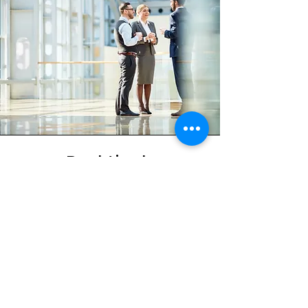
kan halen.
Praktisch
Duur van de opleiding
Minimum: 4u
Afhankelijk van de noden van het
bedrijf en van de deelnemers
stellen we samen een
trainingsplan op. Er is de